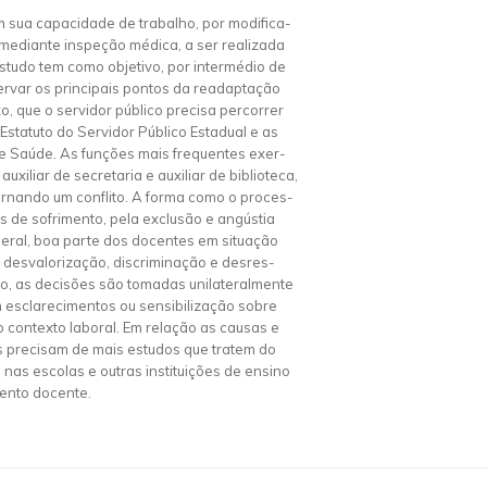
m sua capacidade de trabalho, por modifica-
 mediante inspeção médica, a ser realizada
studo tem como objetivo, por intermédio de
ervar os principais pontos da readaptação
, que o servidor público precisa percorrer
Estatuto do Servidor Público Estadual e as
de Saúde. As funções mais frequentes exer-
iliar de secretaria e auxiliar de biblioteca,
tornando um conflito. A forma como o proces-
s de sofrimento, pela exclusão e angústia
eral, boa parte dos docentes em situação
desvalorização, discriminação e desres-
ão, as decisões são tomadas unilateralmente
m esclarecimentos ou sensibilização sobre
contexto laboral. Em relação as causas e
 precisam de mais estudos que tratem do
 nas escolas e outras instituições de ensino
ento docente.