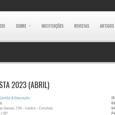
ÍCIO
SOBRE
INSTITUIÇÕES
REVISTAS
ARTIGOS
STA 2023 (ABRIL)
 Gestão & Educação
I
o:
Ed
s Gerais, 730
-
Centro
-
Conchas
In
s
/
SP
Pe