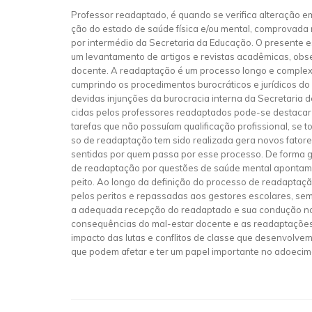
Professor readaptado, é quando se verifica alteração e
ção do estado de saúde física e/ou mental, comprovada
por intermédio da Secretaria da Educação. O presente e
um levantamento de artigos e revistas acadêmicas, obs
docente. A readaptação é um processo longo e complexo
cumprindo os procedimentos burocráticos e jurídicos do 
devidas injunções da burocracia interna da Secretaria 
cidas pelos professores readaptados pode-se destacar aux
tarefas que não possuíam qualificação profissional, se 
so de readaptação tem sido realizada gera novos fatore
sentidas por quem passa por esse processo. De forma g
de readaptação por questões de saúde mental apontam 
peito. Ao longo da definição do processo de readaptaç
pelos peritos e repassadas aos gestores escolares, se
a adequada recepção do readaptado e sua condução no 
consequências do mal-estar docente e as readaptações
impacto das lutas e conflitos de classe que desenvolvem
que podem afetar e ter um papel importante no adoecim