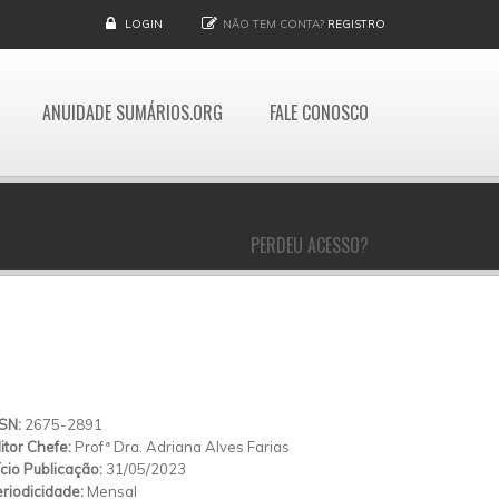
LOGIN
NÃO TEM CONTA?
REGISTRO
ANUIDADE SUMÁRIOS.ORG
FALE CONOSCO
PERDEU ACESSO?
SSN:
2675-2891
itor Chefe:
Profª Dra. Adriana Alves Farias
ício Publicação:
31/05/2023
riodicidade:
Mensal