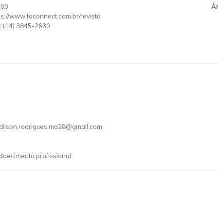
000
Ár
ps://www.faconnect.com.br/revista
:
(14) 3845-2630
ilson.rodrigues.ma28@gmail.com
doecimento profissional