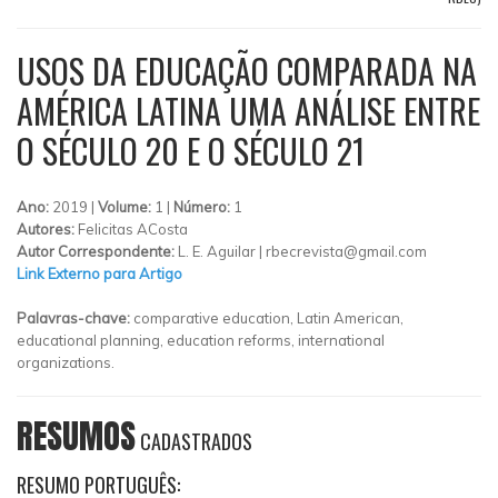
USOS DA EDUCAÇÃO COMPARADA NA
AMÉRICA LATINA UMA ANÁLISE ENTRE
O SÉCULO 20 E O SÉCULO 21
Ano:
2019 |
Volume:
1 |
Número:
1
Autores:
Felicitas ACosta
Autor Correspondente:
L. E. Aguilar | rbecrevista@gmail.com
Link Externo para Artigo
Palavras-chave:
comparative education, Latin American,
educational planning, education reforms, international
organizations.
RESUMOS
CADASTRADOS
RESUMO PORTUGUÊS: