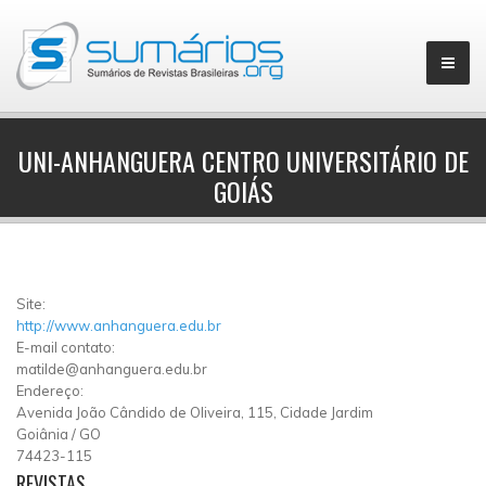
UNI-ANHANGUERA CENTRO UNIVERSITÁRIO DE
GOIÁS
▼
Site:
http://www.anhanguera.edu.br
E-mail contato:
matilde@anhanguera.edu.br
Endereço:
Avenida João Cândido de Oliveira, 115, Cidade Jardim
Goiânia
/
GO
74423-115
REVISTAS