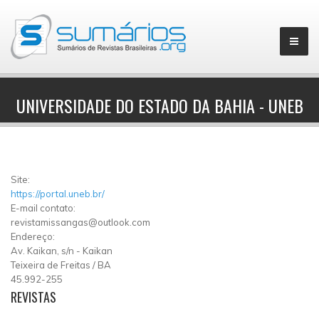
UNIVERSIDADE DO ESTADO DA BAHIA - UNEB
▼
Site:
https://portal.uneb.br/
E-mail contato:
revistamissangas@outlook.com
Endereço:
Av. Kaikan, s/n
-
Kaikan
Teixeira de Freitas
/
BA
45.992-255
REVISTAS