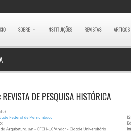
ÍCIO
SOBRE
INSTITUIÇÕES
REVISTAS
ARTIGOS
A
: REVISTA DE PESQUISA HISTÓRICA
ife)
idade Federal de Pernambuco
I
o:
Ed
da Arquitetura, s/n
-
CFCH-10°Andar
-
Cidade Universitária
In