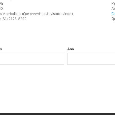
PE
Pe
50
Ár
s://periodicos.ufpe.br/revistas/revistaclio/index
C
:
(81) 2126-8292
Qu
s
Ano