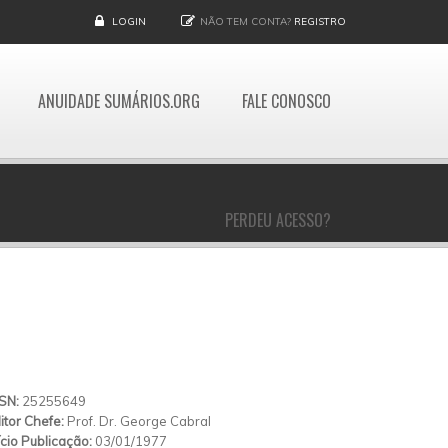
LOGIN
NÃO TEM CONTA?
REGISTRO
ANUIDADE SUMÁRIOS.ORG
FALE CONOSCO
PERDEU ACESSO?
SSN:
25255649
itor Chefe:
Prof. Dr. George Cabral
ício Publicação:
03/01/1977