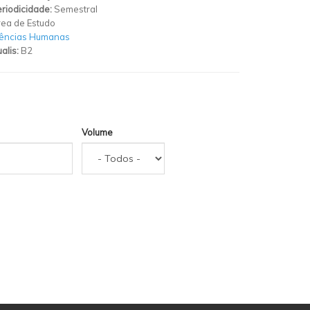
riodicidade:
Semestral
ea de Estudo
iências Humanas
alis:
B2
Volume