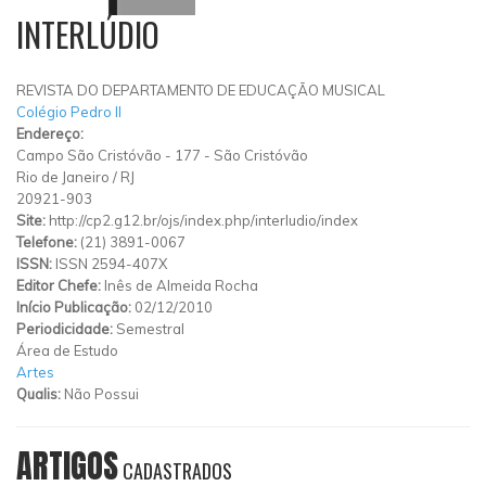
INTERLÚDIO
REVISTA DO DEPARTAMENTO DE EDUCAÇÃO MUSICAL
Colégio Pedro II
Endereço:
Campo São Cristóvão
-
177
-
São Cristóvão
Rio de Janeiro
/
RJ
20921-903
Site:
http://cp2.g12.br/ojs/index.php/interludio/index
Telefone:
(21) 3891-0067
ISSN:
ISSN 2594-407X
Editor Chefe:
Inês de Almeida Rocha
Início Publicação:
02/12/2010
Periodicidade:
Semestral
Área de Estudo
Artes
Qualis:
Não Possui
ARTIGOS
CADASTRADOS