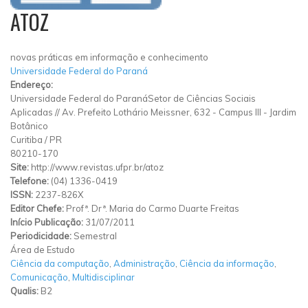
ATOZ
novas práticas em informação e conhecimento
Universidade Federal do Paraná
Endereço:
Universidade Federal do ParanáSetor de Ciências Sociais
Aplicadas // Av. Prefeito Lothário Meissner, 632
-
Campus III
-
Jardim
Botânico
Curitiba
/
PR
80210-170
Site:
http://www.revistas.ufpr.br/atoz
Telefone:
(04) 1336-0419
ISSN:
2237-826X
Editor Chefe:
Profª. Drª. Maria do Carmo Duarte Freitas
Início Publicação:
31/07/2011
Periodicidade:
Semestral
Área de Estudo
Ciência da computação
,
Administração
,
Ciência da informação
,
Comunicação
,
Multidisciplinar
Qualis:
B2