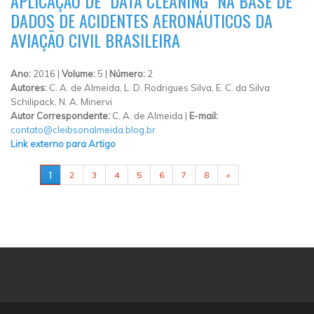
APLICAÇÃO DE "DATA CLEANING" NA BASE DE
DADOS DE ACIDENTES AERONÁUTICOS DA
AVIAÇÃO CIVIL BRASILEIRA
Ano:
2016 |
Volume:
5 |
Número:
2
Autores:
C. A. de Almeida, L. D. Rodrigues Silva, E. C. da Silva
Schilipack, N. A. Minervi
Autor Correspondente:
C. A. de Almeida |
E-mail:
contato@cleibsonalmeida.blog.br
Link externo para Artigo
PÁGINAS
1
2
3
4
5
6
7
8
»