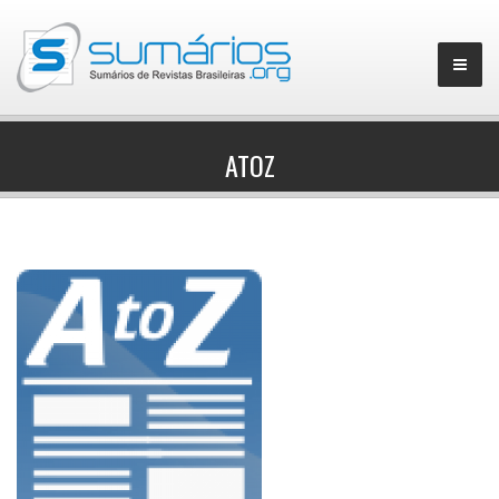
ATOZ
▼