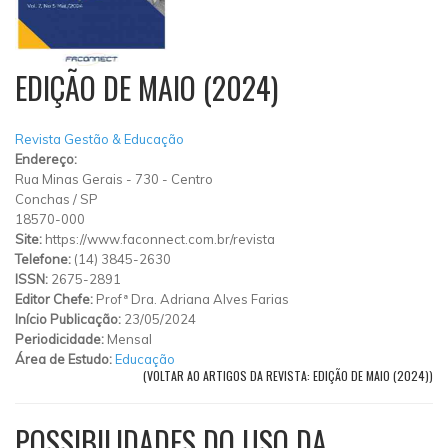
EDIÇÃO DE MAIO (2024)
Revista Gestão & Educação
Endereço:
Rua Minas Gerais
-
730
-
Centro
Conchas
/
SP
18570-000
Site:
https://www.faconnect.com.br/revista
Telefone:
(14) 3845-2630
ISSN:
2675-2891
Editor Chefe:
Profª Dra. Adriana Alves Farias
Início Publicação:
23/05/2024
Periodicidade:
Mensal
Área de Estudo:
Educação
(VOLTAR AO ARTIGOS DA REVISTA: EDIÇÃO DE MAIO (2024))
POSSIBILIDADES DO USO DA