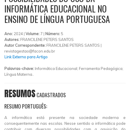
INFORMÁTICA EDUCACIONAL NO
ENSINO DE LÍNGUA PORTUGUESA
Ano:
2024 |
Volume:
7 |
Número:
5
Autores:
FRANCILENE PETERS SANTOS
Autor Correspondente:
FRANCILENE PETERS SANTOS |
revistagestao@facon.edu.br
Link Externo para Artigo
Palavras-chave:
Informática Educacional; Ferramenta Pedagógica;
Língua Materna..
RESUMOS
CADASTRADOS
RESUMO PORTUGUÊS:
A informática está presente na sociedade moderna e
consequentemente nas escolas. Nesse sentido a informática pode
contribuir com diversas possibilidades com a aquisição do