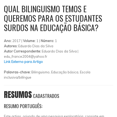
QUAL BILINGUISMO TEMOS E
QUEREMOS PARA OS ESTUDANTES
SURDOS NA EDUCAÇÃO BÁSICA?
Ano:
2017 |
Volume:
1 |
Número:
1
Autores:
Eduardo Dias da Silva
Autor Correspondente:
Eduardo Dias da Silva |
edu_france2004@yahoo.fr
Link Externo para Artigo
Palavras-chave:
Bilinguismo, Educação básica, Escola
inclusiva/bilíngue
RESUMOS
CADASTRADOS
RESUMO PORTUGUÊS:
Este artigo, oriundo de uma pesquisa exploratória, consiste em