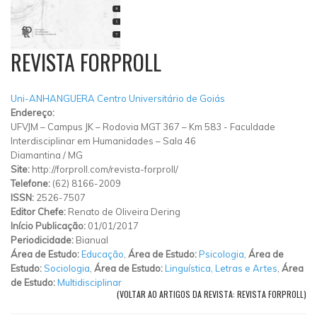
REVISTA FORPROLL
Uni-ANHANGUERA Centro Universitário de Goiás
Endereço:
UFVJM – Campus JK – Rodovia MGT 367 – Km 583
-
Faculdade
Interdisciplinar em Humanidades – Sala 46
Diamantina
/
MG
Site:
http://forproll.com/revista-forproll/
Telefone:
(62) 8166-2009
ISSN:
2526-7507
Editor Chefe:
Renato de Oliveira Dering
Início Publicação:
01/01/2017
Periodicidade:
Bianual
Área de Estudo:
Educação
,
Área de Estudo:
Psicologia
,
Área de
Estudo:
Sociologia
,
Área de Estudo:
Linguística, Letras e Artes
,
Área
de Estudo:
Multidisciplinar
(VOLTAR AO ARTIGOS DA REVISTA: REVISTA FORPROLL)