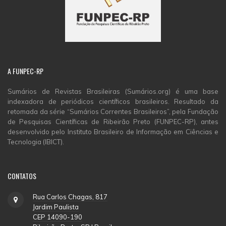
A
FUNPEC-RP
Sumários de Revistas Brasileiras (Sumários.org) é uma base
indexadora de periódicos científicos brasileiros. Resultado da
retomada da série “Sumários Correntes Brasileiros”, pela Fundação
de Pesquisas Científicas de Ribeirão Preto (FUNPEC-RP), antes
desenvolvido pelo Instituto Brasileiro de Informação em Ciências e
Tecnologia (IBICT).
CONTATOS
Rua Carlos Chagas, 817
Jardim Paulista
CEP 14090-190