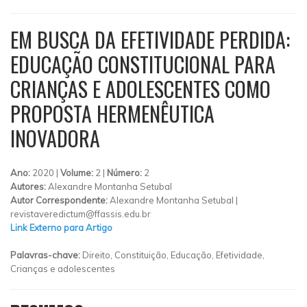
EM BUSCA DA EFETIVIDADE PERDIDA:
EDUCAÇÃO CONSTITUCIONAL PARA
CRIANÇAS E ADOLESCENTES COMO
PROPOSTA HERMENÊUTICA
INOVADORA
Ano:
2020 |
Volume:
2 |
Número:
2
Autores:
Alexandre Montanha Setubal
Autor Correspondente:
Alexandre Montanha Setubal |
revistaveredictum@ffassis.edu.br
Link Externo para Artigo
Palavras-chave:
Direito, Constituição, Educação, Efetividade,
Crianças e adolescentes