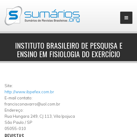
INSTITUTO BRASILEIRO DE PESQUISA E
ENSINO EM FISIOLOGIA DO EXERCÍCIO
▼
Site:
http://www.ibpefex.com.br
E-mail contato:
francisconavarro@uol.com.br
Endereço:
Rua Hungara 249, CJ 113, Vila Ipojuca
São Paulo
/
SP
05055-010
REVISTAS