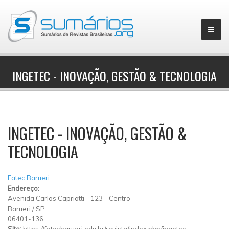
INGETEC - INOVAÇÃO, GESTÃO & TECNOLOGIA
▼
INGETEC - INOVAÇÃO, GESTÃO &
TECNOLOGIA
Fatec Barueri
Endereço:
Avenida Carlos Capriotti
-
123
-
Centro
Barueri
/
SP
06401-136
Site:
https://fatecbarueri.edu.br/revista/index.php/ingetec