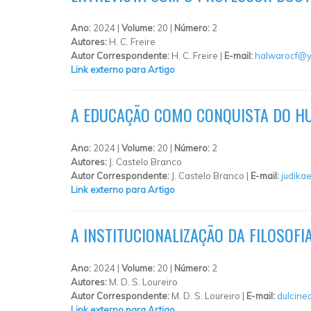
Ano:
2024 |
Volume:
20 |
Número:
2
Autores:
H. C. Freire
Autor Correspondente:
H. C. Freire |
E-mail:
halwarocf@y
Link externo para Artigo
A EDUCAÇÃO COMO CONQUISTA DO H
Ano:
2024 |
Volume:
20 |
Número:
2
Autores:
J. Castelo Branco
Autor Correspondente:
J. Castelo Branco |
E-mail:
judika
Link externo para Artigo
A INSTITUCIONALIZAÇÃO DA FILOSOFI
Ano:
2024 |
Volume:
20 |
Número:
2
Autores:
M. D. S. Loureiro
Autor Correspondente:
M. D. S. Loureiro |
E-mail:
dulcine
Link externo para Artigo