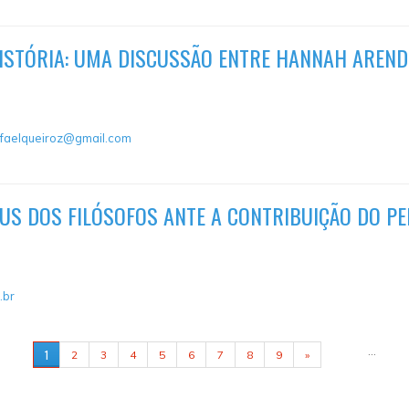
HISTÓRIA: UMA DISCUSSÃO ENTRE HANNAH AREND
afaelqueiroz@gmail.com
DEUS DOS FILÓSOFOS ANTE A CONTRIBUIÇÃO DO P
.br
…
1
2
3
4
5
6
7
8
9
»