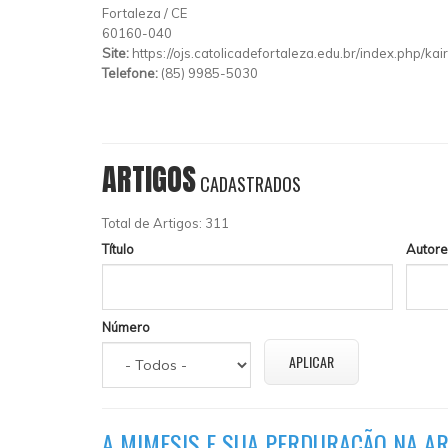
Fortaleza
/
CE
60160-040
Site:
https://ojs.catolicadefortaleza.edu.br/index.php/kai
Telefone:
(85) 9985-5030
ARTIGOS
CADASTRADOS
Total de Artigos: 311
Título
Autore
Número
A MIMESIS E SUA PERDURAÇÃO NA ART