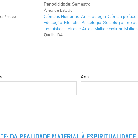
Periodicidade:
Semestral
Área de Estudo
ros/index
Ciências Humanas
,
Antropologia
,
Ciência política
,
Educação
,
Filosofia
,
Psicologia
,
Sociologia
,
Teolog
Linguística, Letras e Artes
,
Multidisciplinar
,
Multidi
Qualis:
B4
s
Ano
E: DA REALIDADE MATERIAL À ESPIRITUALIDADE