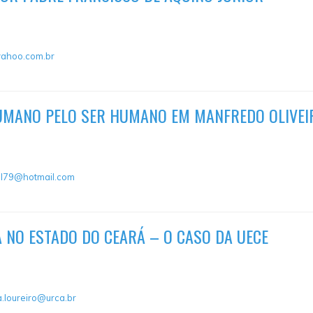
ahoo.com.br
UMANO PELO SER HUMANO EM MANFREDO OLIVEI
el79@hotmail.com
A NO ESTADO DO CEARÁ – O CASO DA UECE
a.loureiro@urca.br