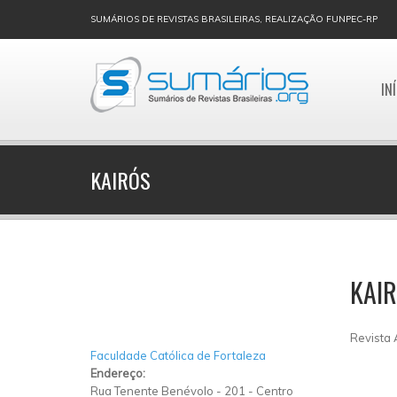
SUMÁRIOS DE REVISTAS BRASILEIRAS, REALIZAÇÃO FUNPEC-RP
IN
KAIRÓS
KAI
Revista
Faculdade Católica de Fortaleza
Endereço:
Rua Tenente Benévolo
-
201
-
Centro