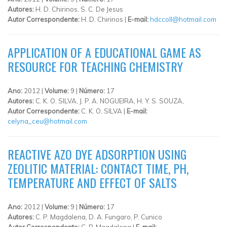
Autores:
H. D. Chirinos, S. C. De Jesus
Autor Correspondente:
H. D. Chirinos |
E-mail:
hdccoll@hotmail.com
APPLICATION OF A EDUCATIONAL GAME AS
RESOURCE FOR TEACHING CHEMISTRY
Ano:
2012 |
Volume:
9 |
Número:
17
Autores:
C. K. O. SILVA, J. P. A. NOGUEIRA, H. Y. S. SOUZA,
Autor Correspondente:
C. K. O. SILVA |
E-mail:
celyna_ceu@hotmail.com
REACTIVE AZO DYE ADSORPTION USING
ZEOLITIC MATERIAL: CONTACT TIME, PH,
TEMPERATURE AND EFFECT OF SALTS
Ano:
2012 |
Volume:
9 |
Número:
17
Autores:
C. P. Magdalena, D. A. Fungaro, P. Cunico
Autor Correspondente:
C. P. Magdalena |
E-mail: