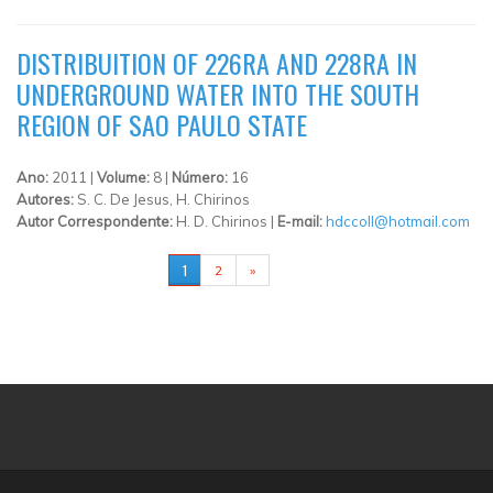
DISTRIBUITION OF 226RA AND 228RA IN
UNDERGROUND WATER INTO THE SOUTH
REGION OF SAO PAULO STATE
Ano:
2011 |
Volume:
8 |
Número:
16
Autores:
S. C. De Jesus, H. Chirinos
Autor Correspondente:
H. D. Chirinos |
E-mail:
hdccoll@hotmail.com
PÁGINAS
1
2
»