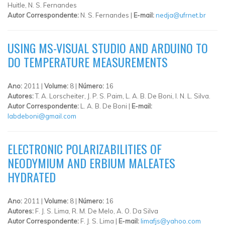
Huitle, N. S. Fernandes
Autor Correspondente:
N. S. Fernandes |
E-mail:
nedja@ufrnet.br
USING MS-VISUAL STUDIO AND ARDUINO TO
DO TEMPERATURE MEASUREMENTS
Ano:
2011 |
Volume:
8 |
Número:
16
Autores:
T. A. Lorscheiter, J. P. S. Paim, L. A. B. De Boni, I. N. L. Silva.
Autor Correspondente:
L. A. B. De Boni |
E-mail:
labdeboni@gmail.com
ELECTRONIC POLARIZABILITIES OF
NEODYMIUM AND ERBIUM MALEATES
HYDRATED
Ano:
2011 |
Volume:
8 |
Número:
16
Autores:
F. J. S. Lima, R. M. De Melo, A. O. Da Silva
Autor Correspondente:
F. J. S. Lima |
E-mail:
limafjs@yahoo.com