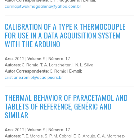
carinapitwakmagdalena@yahoo.com.br
CALIBRATION OF A TYPE K THERMOCOUPLE
FOR USE IN A DATA ACQUISITION SYSTEM
WITH THE ARDUINO
Ano:
2012 |
Volume:
9 |
Número:
17
Autores:
C. Romio, T. A. Lorscheiter, I. N. L. Silva
Autor Correspondente:
C. Romio |
E-mail:
cristiane.romio@acad.pucrs.br
THERMAL BEHAVIOR OF PARACETAMOL AND
TABLETS OF REFERENCE, GENÉRIC AND
SIMILAR
Ano:
2012 |
Volume:
9 |
Número:
17
Autores:
F. E. Morais, S. P. M. Cabral, E. G. Araujo, C. A. Martinez-