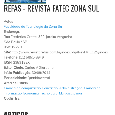
REFAS - REVISTA FATEC ZONA SUL
Refas
Faculdade de Tecnologia da Zona Sul
Endereço:
Rua Frederico Grotte, 322. Jardim Vergueiro
São Paulo
/
SP
05818-270
Site:
http://www.revistarefas.com.br/index.php/RevFATECZS/index
Telefone:
(11) 5851-8949
ISSN:
2359182X
Editor Chefe:
Carlos V Giordano
Início Publicação:
30/09/2014
Periodicidade:
Quadrimestral
Área de Estudo
Ciência da computação
,
Educação
,
Administração
,
Ciência da
informação
,
Economia
,
Tecnologia
,
Multidisciplinar
Qualis:
B2