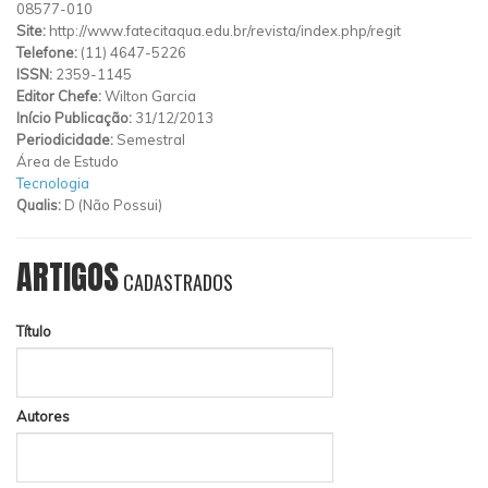
08577-010
Site:
http://www.fatecitaqua.edu.br/revista/index.php/regit
Telefone:
(11) 4647-5226
ISSN:
2359-1145
Editor Chefe:
Wilton Garcia
Início Publicação:
31/12/2013
Periodicidade:
Semestral
Área de Estudo
Tecnologia
Qualis:
D (Não Possui)
ARTIGOS
CADASTRADOS
Título
Autores