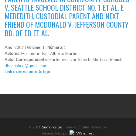
V. SEATTLE SCHOOL DISTRICT NO. 1 ET AL. E
MEREDITH, CUSTODIAL PARENT AND NEXT
FRIEND OF MCDONALD V. JEFFERSON COUNTY
BD. OF ED ET AL.
Ano:
2007 |
Volume:
1 |
Número:
1
Autores:
Hartmann, Ivar Alberto Martins
Autor Correspondente:
Hartmann, Ivar Alberto Martins |
E-mail:
dfsejustica@gmail.com
Link externo para Artigo
© 2026
Sumários.org
. Todos os Direitos Reservados
Desenvolvido por