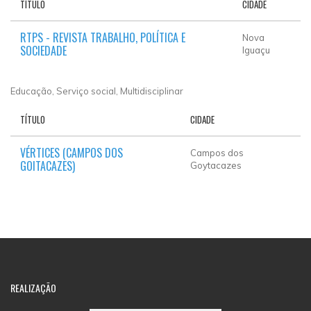
TÍTULO
CIDADE
RTPS - REVISTA TRABALHO, POLÍTICA E
Nova
SOCIEDADE
Iguaçu
Educação, Serviço social, Multidisciplinar
TÍTULO
CIDADE
VÉRTICES (CAMPOS DOS
Campos dos
GOITACAZES)
Goytacazes
REALIZAÇÃO