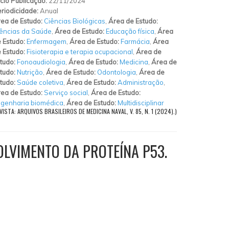
ício Publicação:
22/11/2024
riodicidade:
Anual
ea de Estudo:
Ciências Biológicas
,
Área de Estudo:
ências da Saúde
,
Área de Estudo:
Educação física
,
Área
 Estudo:
Enfermagem
,
Área de Estudo:
Farmácia
,
Área
 Estudo:
Fisioterapia e terapia ocupacional
,
Área de
tudo:
Fonoaudiologia
,
Área de Estudo:
Medicina
,
Área de
tudo:
Nutrição
,
Área de Estudo:
Odontologia
,
Área de
tudo:
Saúde coletiva
,
Área de Estudo:
Administração
,
ea de Estudo:
Serviço social
,
Área de Estudo:
genharia biomédica
,
Área de Estudo:
Multidisciplinar
ISTA: ARQUIVOS BRASILEIROS DE MEDICINA NAVAL, V. 85, N. 1 (2024).)
OLVIMENTO DA PROTEÍNA P53.