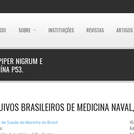
ÍCIO
SOBRE
INSTITUIÇÕES
REVISTAS
ARTIGOS
PIPER NIGRUM E
ÍNA P53.
IVOS BRASILEIROS DE MEDICINA NAVAL, V.
a de Saúde da Marinha do Brasil
I
o:
Ed