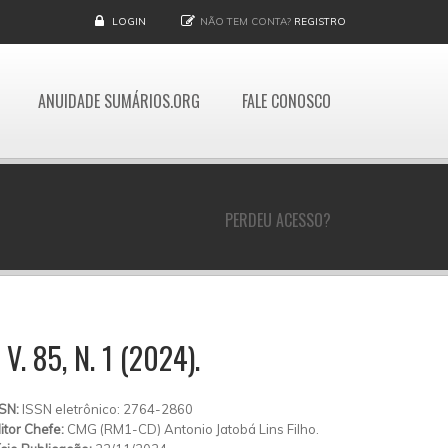
LOGIN
NÃO TEM CONTA?
REGISTRO
ANUIDADE SUMÁRIOS.ORG
FALE CONOSCO
PERDEU ACESSO?
 85, N. 1 (2024).
SSN:
ISSN eletrônico: 2764-2860
itor Chefe:
CMG (RM1-CD) Antonio Jatobá Lins Filho.