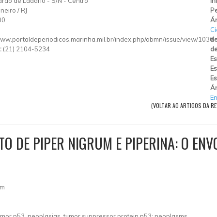
rão de Ladário
-
S/N
-
Centro
In
aneiro
/
RJ
Pe
00
Ár
Ci
www.portaldeperiodicos.marinha.mil.br/index.php/abmn/issue/view/1036
de
:
(21) 2104-5234
de
Es
Es
Es
Ár
En
(VOLTAR AO ARTIGOS DA REV
O DE PIPER NIGRUM E PIPERINA: O ENV
om
umor p53, neoplasias, tumor suppressor protein p53; neoplasms.