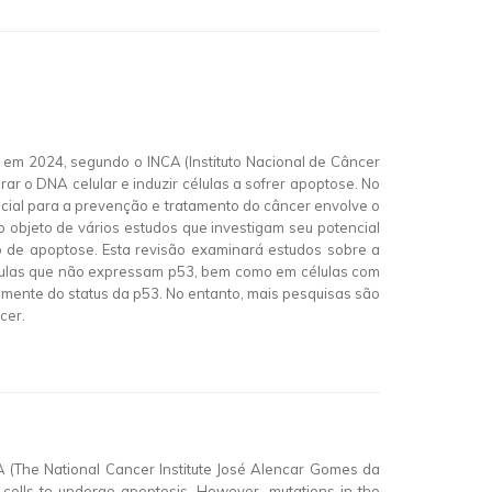
 em 2024, segundo o INCA (Instituto Nacional de Câncer
rar o DNA celular e induzir células a sofrer apoptose. No
ial para a prevenção e tratamento do câncer envolve o
do objeto de vários estudos que investigam seu potencial
ão de apoptose. Esta revisão examinará estudos sobre a
 células que não expressam p53, bem como em células com
mente do status da p53. No entanto, mais pesquisas são
cer.
A (The National Cancer Institute José Alencar Gomes da
e cells to undergo apoptosis. However, mutations in the