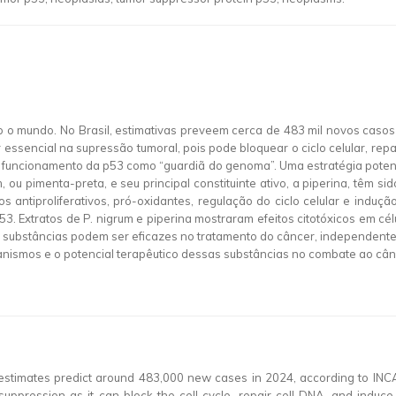
 o mundo. No Brasil, estimativas preveem cerca de 483 mil novos casos
essencial na supressão tumoral, pois pode bloquear o ciclo celular, repa
uncionamento da p53 como “guardiã do genoma”. Uma estratégia potenc
 ou pimenta-preta, e seu principal constituinte ativo, a piperina, têm si
 antiproliferativos, pró-oxidantes, regulação do ciclo celular e induç
53. Extratos de P. nigrum e piperina mostraram efeitos citotóxicos em
s substâncias podem ser eficazes no tratamento do câncer, independente
smos e o potencial terapêutico dessas substâncias no combate ao cân
, estimates predict around 483,000 new cases in 2024, according to INC
r suppression as it can block the cell cycle, repair cell DNA, and induc