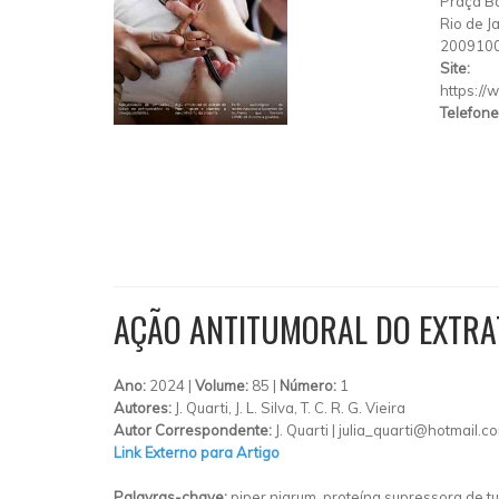
Praça Ba
Rio de J
200910
Site:
https://
Telefone
AÇÃO ANTITUMORAL DO EXTRAT
Ano:
2024 |
Volume:
85 |
Número:
1
Autores:
J. Quarti, J. L. Silva, T. C. R. G. Vieira
Autor Correspondente:
J. Quarti | julia_quarti@hotmail.c
Link Externo para Artigo
Palavras-chave:
piper nigrum, proteína supressora de t