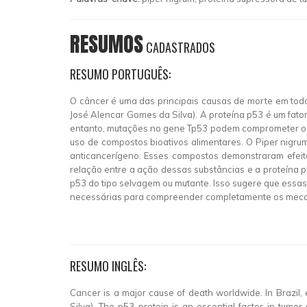
RESUMOS
CADASTRADOS
RESUMO PORTUGUÊS:
O câncer é uma das principais causas de morte em todo
José Alencar Gomes da Silva). A proteína p53 é um fator 
entanto, mutações no gene Tp53 podem comprometer o f
uso de compostos bioativos alimentares. O Piper nigrum,
anticancerígeno. Esses compostos demonstraram efeitos
relação entre a ação dessas substâncias e a proteína p
p53 do tipo selvagem ou mutante. Isso sugere que essa
necessárias para compreender completamente os mecani
RESUMO INGLÊS:
Cancer is a major cause of death worldwide. In Brazil
Silva). The p53 protein is an essential factor in tumo