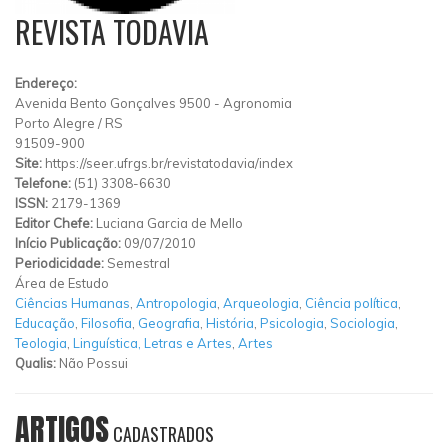
REVISTA TODAVIA
Endereço:
Avenida Bento Gonçalves 9500
-
Agronomia
Porto Alegre
/
RS
91509-900
Site:
https://seer.ufrgs.br/revistatodavia/index
Telefone:
(51) 3308-6630
ISSN:
2179-1369
Editor Chefe:
Luciana Garcia de Mello
Início Publicação:
09/07/2010
Periodicidade:
Semestral
Área de Estudo
Ciências Humanas
,
Antropologia
,
Arqueologia
,
Ciência política
,
Educação
,
Filosofia
,
Geografia
,
História
,
Psicologia
,
Sociologia
,
Teologia
,
Linguística, Letras e Artes
,
Artes
Qualis:
Não Possui
ARTIGOS
CADASTRADOS