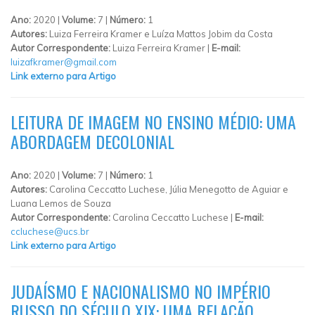
Ano:
2020 |
Volume:
7 |
Número:
1
Autores:
Luiza Ferreira Kramer e Luíza Mattos Jobim da Costa
Autor Correspondente:
Luiza Ferreira Kramer |
E-mail:
luizafkramer@gmail.com
Link externo para Artigo
LEITURA DE IMAGEM NO ENSINO MÉDIO: UMA
ABORDAGEM DECOLONIAL
Ano:
2020 |
Volume:
7 |
Número:
1
Autores:
Carolina Ceccatto Luchese, Júlia Menegotto de Aguiar e
Luana Lemos de Souza
Autor Correspondente:
Carolina Ceccatto Luchese |
E-mail:
ccluchese@ucs.br
Link externo para Artigo
JUDAÍSMO E NACIONALISMO NO IMPÉRIO
RUSSO DO SÉCULO XIX: UMA RELAÇÃO